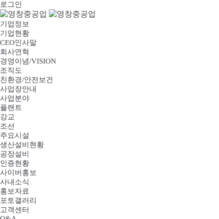
로그인
기업정보
기업현황
CEO인사말
회사연혁
경영이념/VISION
조직도
친환경/안전보건
사업장안내
사업분야
플랜트
강교
조선
주요시설
생산설비현황
공장설비
인증현황
사이버홍보
사내소식
홍보자료
포토갤러리
고객센터
Q&A