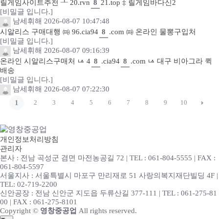
릴게임사이트추천 ┸ 20.rvn
8
21.top ‡ 릴게임바다신2
[비밀글 입니다.]
남세휘해
2026-08-07 10:47:48
시알리스 구매대행 ㈚ 96.cia94
8
.com ㈚ 온라인 물뽕구입처
[비밀글 입니다.]
남세휘해
2026-08-07 09:16:39
온라인 시알리스구매처 ㅨ 4
8
.cia94
8
.com ㅨ 대구 비아그라 퀵
배송
[비밀글 입니다.]
남세휘해
2026-08-07 07:22:30
1
2
3
4
5
6
7
8
9
10
개인정보처리방침
관리자
본사 : 전남 곡성군 겸면 마전농공길 72 | TEL : 061-804-5555 | FAX :
061-804-5597
서울지사 : 서울특별시 마포구 만리재로 51 사랑의복지재단빌딩 4F |
TEL: 02-719-2200
신안공장 : 전남 신안군 지도읍 두류산길 377-111 | TEL : 061-275-81
00 | FAX : 061-275-8101
Copyright ©
영창중공업
All rights reserved.