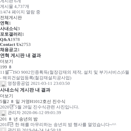
게시판 6개
게시물 4,737개
1/474 페이지 열람 중
전체게시판
연혁
1
사내소식
3
포토갤러리
1
Q&A
1978
Contact Us
2753
채용공고
1
연혁 게시판 내 결과
더보기
199
8
11월 - ISO 9002인증획득(철장강재의 제작, 설치 및 부가서비스)5월
- 해외건설업등록(철강재설치공사업)
영창중공업
2021-03-11 23:03:50
사내소식 게시판 내 결과
더보기
5월2
8
일 거영H1012호선 진수식
2020년 5월 28일 진수식관련 사진입니다.
관리자
2020-06-12 09:01:39
201
8
년 송년의 밤
2018년 한 해를 마무리하는 송년의 밤 행사를 열었습니다~^^
관리자
2019-04-24 14:50:18