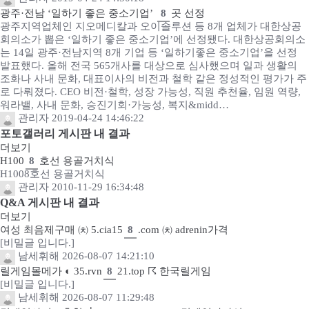
광주·전남 ‘일하기 좋은 중소기업’
8
곳 선정
광주지역업체인 지오메디칼과 오이솔루션 등 8개 업체가 대한상공
회의소가 뽑은 ‘일하기 좋은 중소기업’에 선정됐다. 대한상공회의소
는 14일 광주·전남지역 8개 기업 등 ‘일하기좋은 중소기업’을 선정
발표했다. 올해 전국 565개사를 대상으로 심사했으며 일과 생활의
조화나 사내 문화, 대표이사의 비전과 철학 같은 정성적인 평가가 주
로 다뤄졌다. CEO 비전·철학, 성장 가능성, 직원 추천율, 임원 역량,
워라밸, 사내 문화, 승진기회·가능성, 복지&midd…
관리자
2019-04-24 14:46:22
포토갤러리 게시판 내 결과
더보기
H100
8
호선 용골거치식
H1008호선 용골거치식
관리자
2010-11-29 16:34:48
Q&A 게시판 내 결과
더보기
여성 최음제구매 ㈉ 5.cia15
8
.com ㈉ adrenin가격
[비밀글 입니다.]
남세휘해
2026-08-07 14:21:10
릴게임몰메가 ◐ 35.rvn
8
21.top ☈ 한국릴게임
[비밀글 입니다.]
남세휘해
2026-08-07 11:29:48