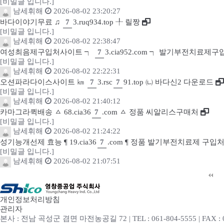
[비밀글 입니다.]
남세휘해
2026-08-02 23:20:27
바다이야기무료 ♫
7
3.ruq934.top ╀ 릴짱
[비밀글 입니다.]
남세휘해
2026-08-02 22:38:47
여성최음제구입처사이트 ┑
7
3.cia952.com ┑ 발기부전치료
[비밀글 입니다.]
남세휘해
2026-08-02 22:22:31
오션파라다이스사이트 ㎞
7
3.rsc
7
91.top ㈁ 바다신2 다운로드
[비밀글 입니다.]
남세휘해
2026-08-02 21:40:12
카마그라퀵배송 ㅿ 68.cia36
7
.com ㅿ 정품 씨알리스구매처
[비밀글 입니다.]
남세휘해
2026-08-02 21:24:22
성기능개선제 효능 ¶ 19.cia36
7
.com ¶ 정품 발기부전치료제 구입
[비밀글 입니다.]
남세휘해
2026-08-02 21:07:51
다음
맨끝
개인정보처리방침
관리자
본사 : 전남 곡성군 겸면 마전농공길 72 | TEL : 061-804-5555 | FAX : 0