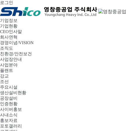
로그인
기업정보
기업현황
CEO인사말
회사연혁
경영이념/VISION
조직도
친환경/안전보건
사업장안내
사업분야
플랜트
강교
조선
주요시설
생산설비현황
공장설비
인증현황
사이버홍보
사내소식
홍보자료
포토갤러리