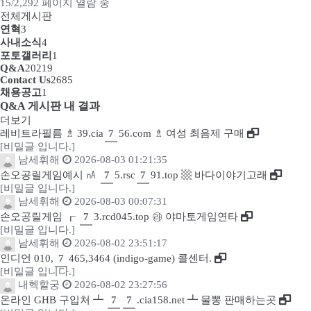
15/2,292 페이지 열람 중
전체게시판
연혁
3
사내소식
4
포토갤러리
1
Q&A
20219
Contact Us
2685
채용공고
1
Q&A 게시판 내 결과
더보기
레비트라필름 ♗ 39.cia
7
56.com ♗ 여성 최음제 구매
[비밀글 입니다.]
남세휘해
2026-08-03 01:21:35
손오공릴게임예시 ㎁
7
5.rsc
7
91.top ▩ 바다이야기고래
[비밀글 입니다.]
남세휘해
2026-08-03 00:07:31
손오공릴게임 ┎
7
3.rcd045.top ㉱ 야마토게임연타
[비밀글 입니다.]
남세휘해
2026-08-02 23:51:17
인디언 010,
7
465,3464 (indigo-game) 콜센터.
[비밀글 입니다.]
내헥할궁
2026-08-02 23:27:56
온라인 GHB 구입처 ┻
7
7
.cia158.net ┻ 물뽕 판매하는곳