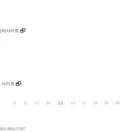
제구입처사이트
처 사이트
11
12
13
14
15
16
17
18
19
20
61-804-5597