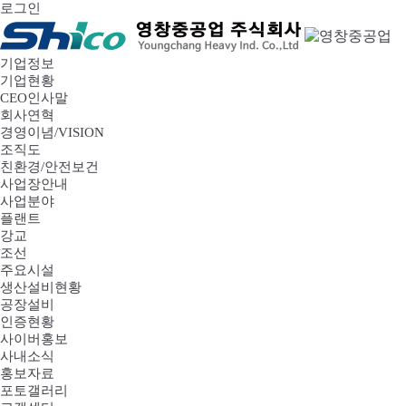
로그인
기업정보
기업현황
CEO인사말
회사연혁
경영이념/VISION
조직도
친환경/안전보건
사업장안내
사업분야
플랜트
강교
조선
주요시설
생산설비현황
공장설비
인증현황
사이버홍보
사내소식
홍보자료
포토갤러리