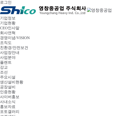
로그인
기업정보
기업현황
CEO인사말
회사연혁
경영이념/VISION
조직도
친환경/안전보건
사업장안내
사업분야
플랜트
강교
조선
주요시설
생산설비현황
공장설비
인증현황
사이버홍보
사내소식
홍보자료
포토갤러리