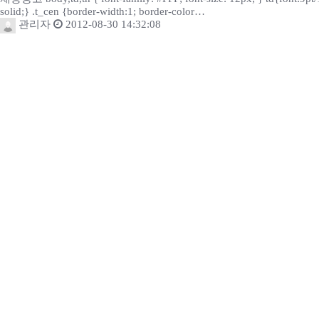
solid;} .t_cen {border-width:1; border-color…
관리자
2012-08-30 14:32:08