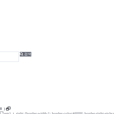
검색
8
)
m} .t_right {border-width:1; border-color:#ffffff; border-right-style:no