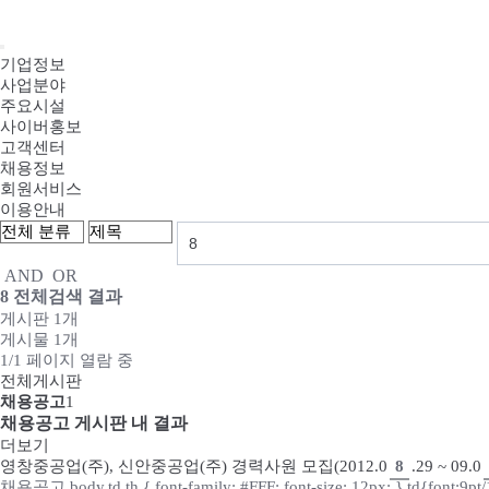
기업정보
사업분야
주요시설
사이버홍보
고객센터
채용정보
회원서비스
이용안내
AND
OR
8
전체검색 결과
게시판 1개
게시물 1개
1/1 페이지 열람 중
전체게시판
채용공고
1
채용공고 게시판 내 결과
더보기
영창중공업(주), 신안중공업(주) 경력사원 모집(2012.0
8
.29 ~ 09.0
채용공고 body,td,th { font-family: #FFF; font-size: 12px; } td{font:9pt/1.5e