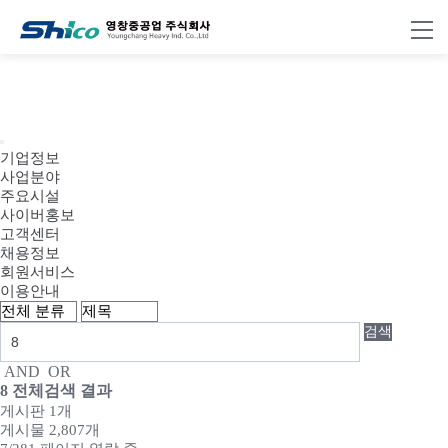
기업정보
사업분야
주요시설
사이버홍보
고객센터
채용정보
회원서비스
이용안내
검색
AND
OR
8
전체검색 결과
게시판 1개
게시물 2,807개