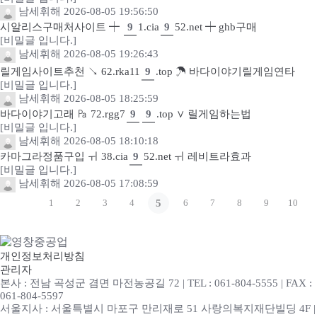
남세휘해
2026-08-05 19:56:50
시알리스구매처사이트 ┿
9
1.cia
9
52.net ┿ ghb구매
[비밀글 입니다.]
남세휘해
2026-08-05 19:26:43
릴게임사이트추천 ↘ 62.rka11
9
.top ☂ 바다이야기릴게임연타
[비밀글 입니다.]
남세휘해
2026-08-05 18:25:59
바다이야기고래 ㎩ 72.rgg7
9
9
.top ∨ 릴게임하는법
[비밀글 입니다.]
남세휘해
2026-08-05 18:10:18
카마그라정품구입 ㅟ 38.cia
9
52.net ㅟ 레비트라효과
[비밀글 입니다.]
남세휘해
2026-08-05 17:08:59
1
2
3
4
5
6
7
8
9
10
개인정보처리방침
관리자
본사 : 전남 곡성군 겸면 마전농공길 72 | TEL : 061-804-5555 | FAX :
061-804-5597
서울지사 : 서울특별시 마포구 만리재로 51 사랑의복지재단빌딩 4F |