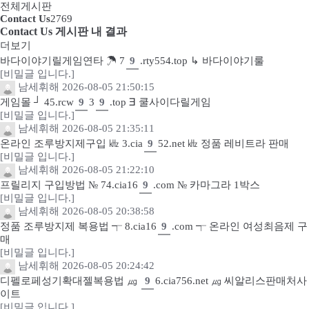
전체게시판
Contact Us
2769
Contact Us 게시판 내 결과
더보기
바다이야기릴게임연타 ☂ 7
9
.rty554.top ↳ 바다이야기룰
[비밀글 입니다.]
남세휘해
2026-08-05 21:50:15
게임몰 ┘ 45.rcw
9
3
9
.top ∃ 쿨사이다릴게임
[비밀글 입니다.]
남세휘해
2026-08-05 21:35:11
온라인 조루방지제구입 ㎑ 3.cia
9
52.net ㎑ 정품 레비트라 판매
[비밀글 입니다.]
남세휘해
2026-08-05 21:22:10
프릴리지 구입방법 № 74.cia16
9
.com № 카마그라 1박스
[비밀글 입니다.]
남세휘해
2026-08-05 20:38:58
정품 조루방지제 복용법 ┭ 8.cia16
9
.com ┭ 온라인 여성최음제 구
매
[비밀글 입니다.]
남세휘해
2026-08-05 20:24:42
디펠로페성기확대젤복용법 ㎍
9
6.cia756.net ㎍ 씨알리스판매처사
이트
[비밀글 입니다.]