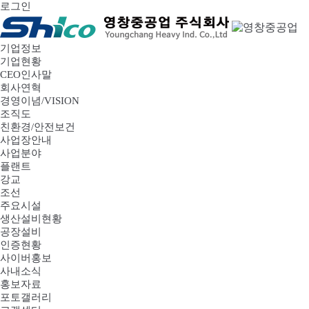
로그인
기업정보
기업현황
CEO인사말
회사연혁
경영이념/VISION
조직도
친환경/안전보건
사업장안내
사업분야
플랜트
강교
조선
주요시설
생산설비현황
공장설비
인증현황
사이버홍보
사내소식
홍보자료
포토갤러리